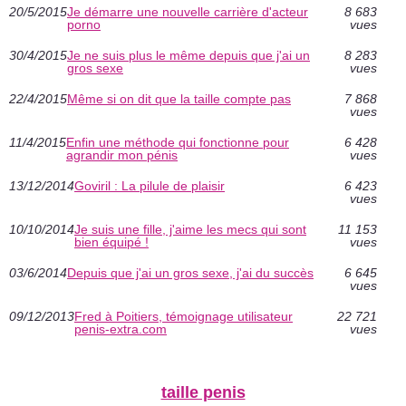
20/5/2015
Je démarre une nouvelle carrière d'acteur
8 683
porno
vues
30/4/2015
Je ne suis plus le même depuis que j'ai un
8 283
gros sexe
vues
22/4/2015
Même si on dit que la taille compte pas
7 868
vues
11/4/2015
Enfin une méthode qui fonctionne pour
6 428
agrandir mon pénis
vues
13/12/2014
Goviril : La pilule de plaisir
6 423
vues
10/10/2014
Je suis une fille, j'aime les mecs qui sont
11 153
bien équipé !
vues
03/6/2014
Depuis que j'ai un gros sexe, j'ai du succès
6 645
vues
09/12/2013
Fred à Poitiers, témoignage utilisateur
22 721
penis-extra.com
vues
taille penis