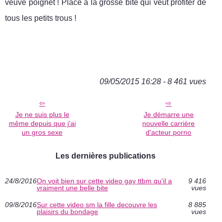
veuve poignet ! Place à la grosse bite qui veut profiter de
tous les petits trous !
09/05/2015 16:28 - 8 461 vues
Je ne suis plus le
Je démarre une
même depuis que j'ai
nouvelle carrière
un gros sexe
d'acteur porno
Les dernières publications
24/8/2016
On voit bien sur cette video gay ttbm qu'il a
9 416
vraiment une belle bite
vues
09/8/2016
Sur cette video sm la fille decouvre les
8 885
plaisirs du bondage
vues