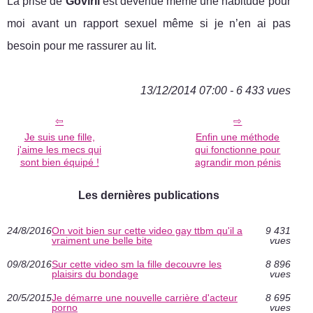
La prise de
Goviril
est devenue même une habitude pour
moi avant un rapport sexuel même si je n’en ai pas
besoin pour me rassurer au lit.
13/12/2014 07:00 - 6 433 vues
Je suis une fille,
Enfin une méthode
j'aime les mecs qui
qui fonctionne pour
sont bien équipé !
agrandir mon pénis
Les dernières publications
24/8/2016
On voit bien sur cette video gay ttbm qu'il a
9 431
vraiment une belle bite
vues
09/8/2016
Sur cette video sm la fille decouvre les
8 896
plaisirs du bondage
vues
20/5/2015
Je démarre une nouvelle carrière d'acteur
8 695
porno
vues