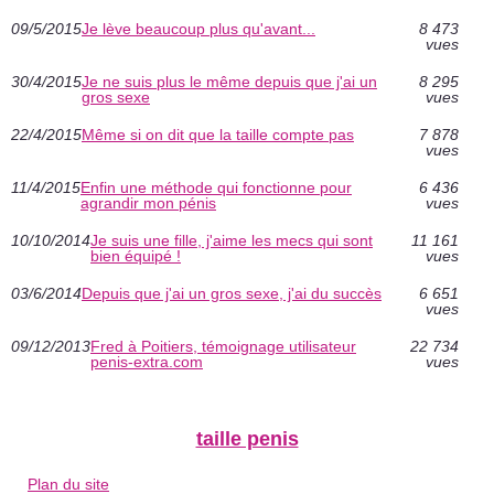
09/5/2015
Je lève beaucoup plus qu'avant...
8 473
vues
30/4/2015
Je ne suis plus le même depuis que j'ai un
8 295
gros sexe
vues
22/4/2015
Même si on dit que la taille compte pas
7 878
vues
11/4/2015
Enfin une méthode qui fonctionne pour
6 436
agrandir mon pénis
vues
10/10/2014
Je suis une fille, j'aime les mecs qui sont
11 161
bien équipé !
vues
03/6/2014
Depuis que j'ai un gros sexe, j'ai du succès
6 651
vues
09/12/2013
Fred à Poitiers, témoignage utilisateur
22 734
penis-extra.com
vues
taille penis
Plan du site